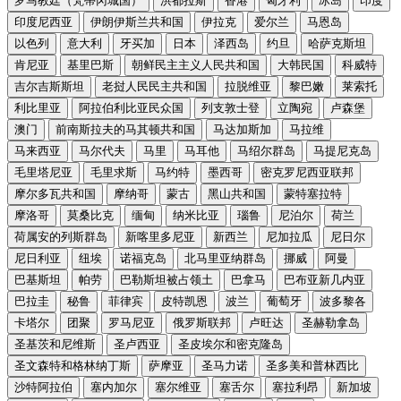
罗马教廷（梵蒂冈城国）
洪都拉斯
香港
匈牙利
冰岛
印度
印度尼西亚
伊朗伊斯兰共和国
伊拉克
爱尔兰
马恩岛
以色列
意大利
牙买加
日本
泽西岛
约旦
哈萨克斯坦
肯尼亚
基里巴斯
朝鲜民主主义人民共和国
大韩民国
科威特
吉尔吉斯斯坦
老挝人民民主共和国
拉脱维亚
黎巴嫩
莱索托
利比里亚
阿拉伯利比亚民众国
列支敦士登
立陶宛
卢森堡
澳门
前南斯拉夫的马其顿共和国
马达加斯加
马拉维
马来西亚
马尔代夫
马里
马耳他
马绍尔群岛
马提尼克岛
毛里塔尼亚
毛里求斯
马约特
墨西哥
密克罗尼西亚联邦
摩尔多瓦共和国
摩纳哥
蒙古
黑山共和国
蒙特塞拉特
摩洛哥
莫桑比克
缅甸
纳米比亚
瑙鲁
尼泊尔
荷兰
荷属安的列斯群岛
新喀里多尼亚
新西兰
尼加拉瓜
尼日尔
尼日利亚
纽埃
诺福克岛
北马里亚纳群岛
挪威
阿曼
巴基斯坦
帕劳
巴勒斯坦被占领土
巴拿马
巴布亚新几内亚
巴拉圭
秘鲁
菲律宾
皮特凯恩
波兰
葡萄牙
波多黎各
卡塔尔
团聚
罗马尼亚
俄罗斯联邦
卢旺达
圣赫勒拿岛
圣基茨和尼维斯
圣卢西亚
圣皮埃尔和密克隆岛
圣文森特和格林纳丁斯
萨摩亚
圣马力诺
圣多美和普林西比
沙特阿拉伯
塞内加尔
塞尔维亚
塞舌尔
塞拉利昂
新加坡