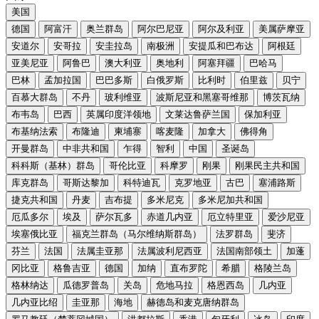
美国
德国
阿富汗
奥兰群岛
阿尔巴尼亚
阿尔及利亚
美属萨摩亚
安道尔
安哥拉
安圭拉岛
南极洲
安提瓜和巴布达
阿根廷
亚美尼亚
阿鲁巴
澳大利亚
奥地利
阿塞拜疆
巴哈马
巴林
孟加拉国
巴巴多斯
白俄罗斯
比利时
伯里兹
贝宁
百慕大群岛
不丹
玻利维亚
波斯尼亚和黑塞哥维那
博茨瓦纳
布韦岛
巴西
英属印度洋领地
文莱达鲁萨兰国
保加利亚
布基纳法索
布隆迪
柬埔寨
喀麦隆
加拿大
佛得角
开曼群岛
中非共和国
乍得
智利
中国
圣诞岛
科科斯（基林）群岛
哥伦比亚
科摩罗
刚果
刚果民主共和国
库克群岛
哥斯达黎加
科特迪瓦
克罗地亚
古巴
塞浦路斯
捷克共和国
丹麦
吉布提
多米尼克
多米尼加共和国
厄瓜多尔
埃及
萨尔瓦多
赤道几内亚
厄立特里亚
爱沙尼亚
埃塞俄比亚
福克兰群岛（马尔维纳斯群岛）
法罗群岛
斐济
芬兰
法国
法属圭亚那
法属波利尼西亚
法国南部领土
加蓬
冈比亚
格鲁吉亚
德国
加纳
直布罗陀
希腊
格陵兰岛
格林纳达
瓜德罗普岛
关岛
危地马拉
格恩西岛
几内亚
几内亚比绍
圭亚那
海地
赫德岛和麦克唐纳群岛